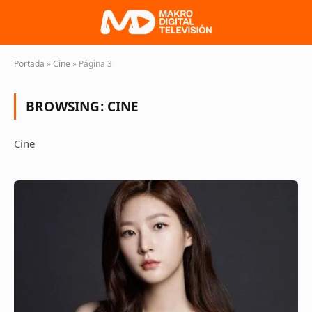
Portada
»
Cine
»
Página 3
BROWSING:
CINE
Cine