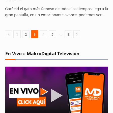
Garfield el gato más famoso de todos los tiempos llega a la
gran pantalla, en un emocionante avance, podemos ver…
Previous
Next
…
1
2
3
4
5
8
En Vivo :: MakroDigital Televisión