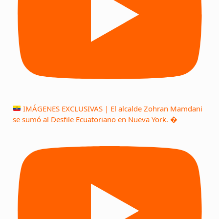
IMÁGENES EXCLUSIVAS | El alcalde Zohran Mamdani
se sumó al Desfile Ecuatoriano en Nueva York. �