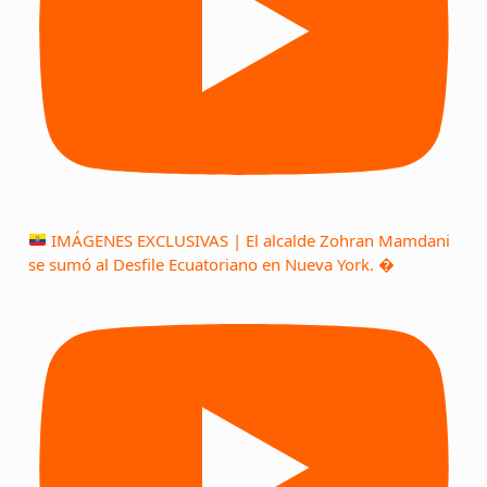
IMÁGENES EXCLUSIVAS | El alcalde Zohran Mamdani
se sumó al Desfile Ecuatoriano en Nueva York. �