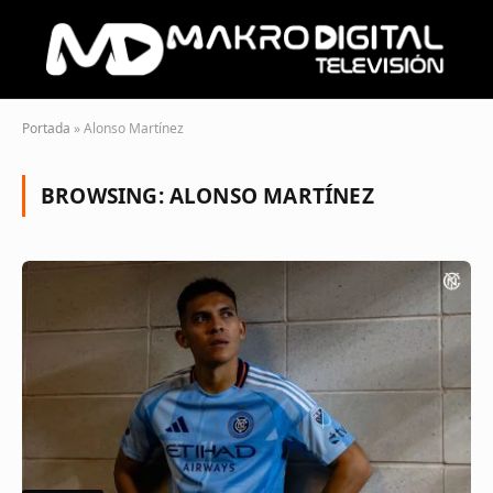
Portada
»
Alonso Martínez
BROWSING:
ALONSO MARTÍNEZ