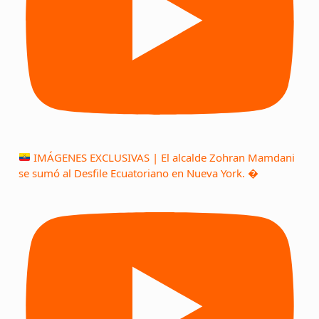
IMÁGENES EXCLUSIVAS | El alcalde Zohran Mamdani
se sumó al Desfile Ecuatoriano en Nueva York. �