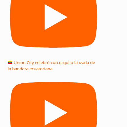
Union City celebró con orgullo la izada de
la bandera ecuatoriana