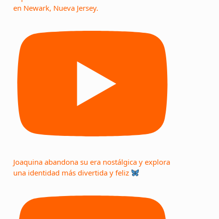
en Newark, Nueva Jersey.
Joaquina abandona su era nostálgica y explora
una identidad más divertida y feliz