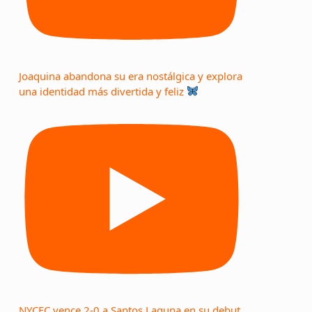
Joaquina abandona su era nostálgica y explora
una identidad más divertida y feliz
NYCFC vence 2-0 a Santos Laguna en su debut