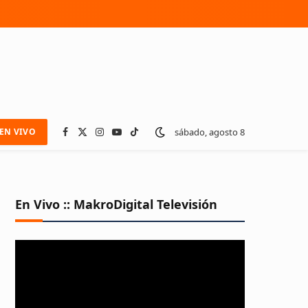
sábado, agosto 8
EN VIVO
Facebook
X
Instagram
YouTube
TikTok
(Twitter)
En Vivo :: MakroDigital Televisión