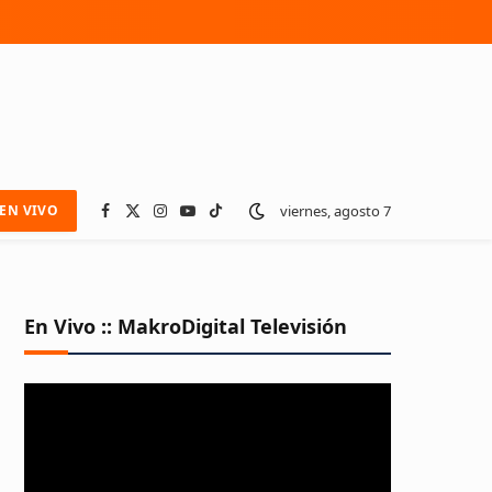
viernes, agosto 7
EN VIVO
Facebook
X
Instagram
YouTube
TikTok
(Twitter)
En Vivo :: MakroDigital Televisión