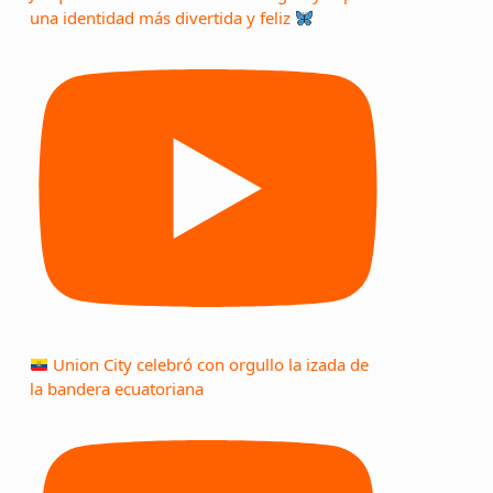
una identidad más divertida y feliz
Union City celebró con orgullo la izada de
la bandera ecuatoriana