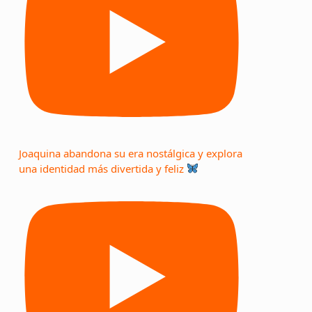
Joaquina abandona su era nostálgica y explora
una identidad más divertida y feliz