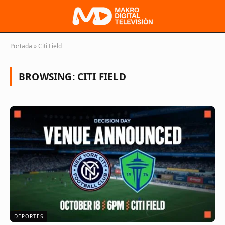
Portada
»
Citi Field
BROWSING:
CITI FIELD
DEPORTES