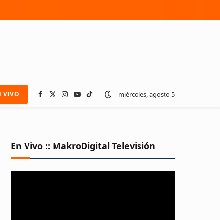
miércoles, agosto 5
N VIVO
Facebook
X
Instagram
YouTube
TikTok
(Twitter)
En Vivo :: MakroDigital Televisión