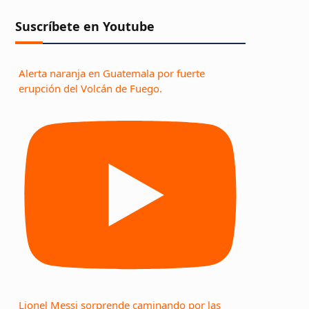
Suscríbete en Youtube
Alerta naranja en Guatemala por fuerte
erupción del Volcán de Fuego.
Lionel Messi sorprende caminando por las