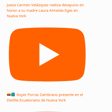
Jueza Carmen Velázquez realiza desayuno en
honor a su madre Laura Almeida Egas en
Nueva York
Royer Porras Zambrano presente en el
Desfile Ecuatoriano de Nueva York