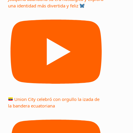
una identidad más divertida y feliz
Union City celebró con orgullo la izada de
la bandera ecuatoriana