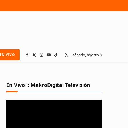
sábado, agosto 8
EN VIVO
Facebook
X
Instagram
YouTube
TikTok
(Twitter)
En Vivo :: MakroDigital Televisión