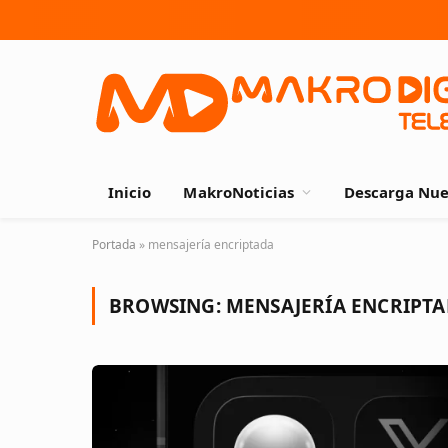
Inicio
MakroNoticias
Descarga Nue
Portada
»
mensajería encriptada
BROWSING:
MENSAJERÍA ENCRIPT