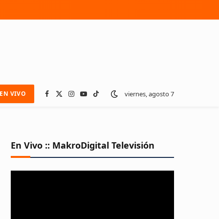
viernes, agosto 7
EN VIVO
Facebook
X
Instagram
YouTube
TikTok
(Twitter)
En Vivo :: MakroDigital Televisión