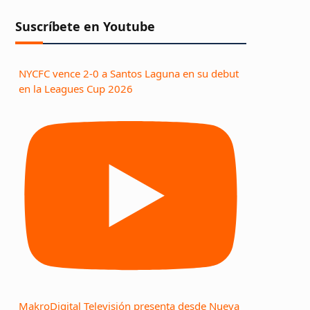
Suscríbete en Youtube
NYCFC vence 2-0 a Santos Laguna en su debut
en la Leagues Cup 2026
MakroDigital Televisión presenta desde Nueva