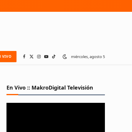
miércoles, agosto 5
N VIVO
Facebook
X
Instagram
YouTube
TikTok
(Twitter)
En Vivo :: MakroDigital Televisión