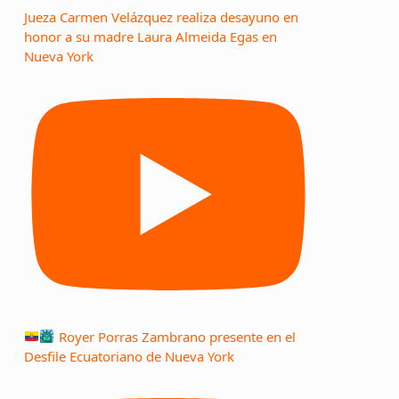
Jueza Carmen Velázquez realiza desayuno en
honor a su madre Laura Almeida Egas en
Nueva York
Royer Porras Zambrano presente en el
Desfile Ecuatoriano de Nueva York