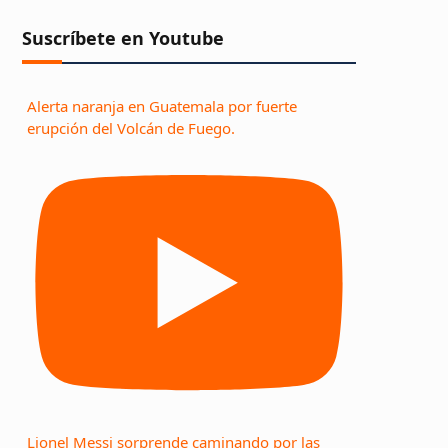
Suscríbete en Youtube
Alerta naranja en Guatemala por fuerte
erupción del Volcán de Fuego.
Lionel Messi sorprende caminando por las