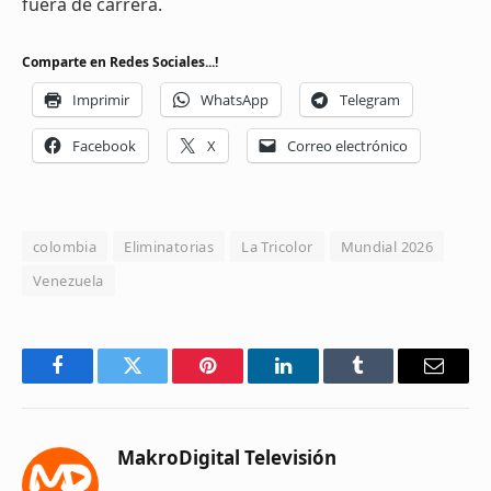
fuera de carrera.
Comparte en Redes Sociales...!
Imprimir
WhatsApp
Telegram
Facebook
X
Correo electrónico
colombia
Eliminatorias
La Tricolor
Mundial 2026
Venezuela
Facebook
Twitter
Pinterest
LinkedIn
Tumblr
Email
MakroDigital Televisión