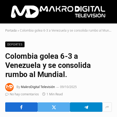
Portada
»
Colombia golea 6-3 a Venezuela y se consolida rumbo al Mundial.
DEPORTES
Colombia golea 6-3 a
Venezuela y se consolida
rumbo al Mundial.
By
MakroDigital Televisión
09/10/2025
No hay comentarios
1 Min Read