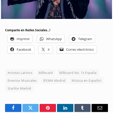
Comparte en Redes Sociales...!
Imprimir
WhatsApp
Telegram
Facebook
X
Correo electrónico
Artistas Latinos
Billboard
Billboard No. 1s España
Eventos Musicales
IFEMA Madrid
Música en Español
Starlite Madrid
Facebook
Twitter
Pinterest
LinkedIn
Tumblr
Email