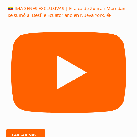
IMÁGENES EXCLUSIVAS | El alcalde Zohran Mamdani
se sumó al Desfile Ecuatoriano en Nueva York. �
CARGAR MÁS...