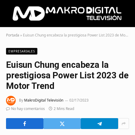
Portada
»
Euisun Chung encabeza la prestigiosa Power List 2023 de Motor Trend
EMPRESARIALES
Euisun Chung encabeza la
prestigiosa Power List 2023 de
Motor Trend
By
MakroDigital Televisión
02/17/2023
No hay comentarios
2 Mins Read