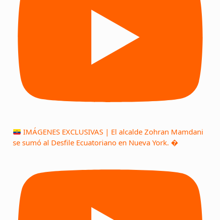
IMÁGENES EXCLUSIVAS | El alcalde Zohran Mamdani
se sumó al Desfile Ecuatoriano en Nueva York. �