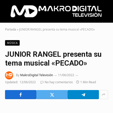
Portada
»
JUNIOR RANGEL presenta su tema musical «PECADO»
MÚSICA
JUNIOR RANGEL presenta su
tema musical «PECADO»
By
MakroDigital Televisión
11/06/2022
Updated:
12/06/2022
No hay comentarios
1 Min Read