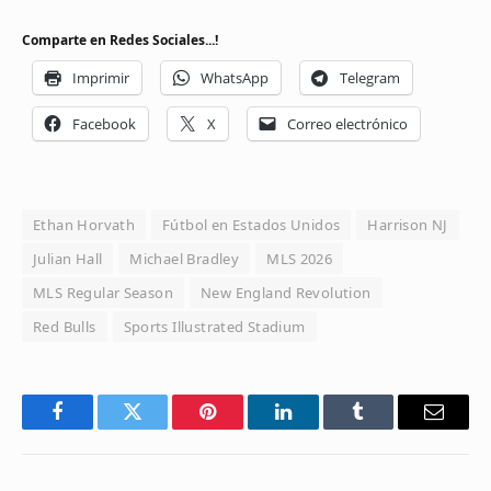
Comparte en Redes Sociales...!
Imprimir
WhatsApp
Telegram
Facebook
X
Correo electrónico
Ethan Horvath
Fútbol en Estados Unidos
Harrison NJ
Julian Hall
Michael Bradley
MLS 2026
MLS Regular Season
New England Revolution
Red Bulls
Sports Illustrated Stadium
Facebook
Twitter
Pinterest
LinkedIn
Tumblr
Email