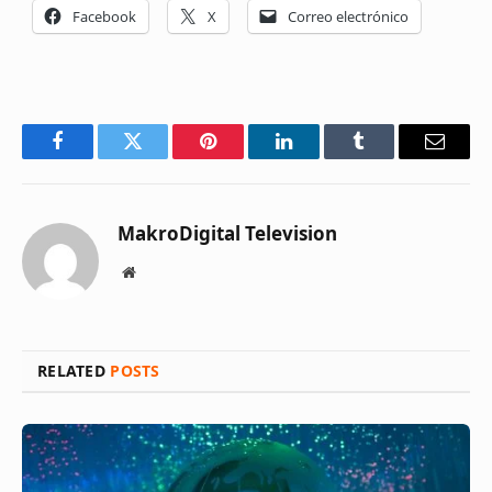
Facebook
X
Correo electrónico
Facebook
Twitter
Pinterest
LinkedIn
Tumblr
Email
MakroDigital Television
Website
RELATED
POSTS