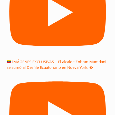
IMÁGENES EXCLUSIVAS | El alcalde Zohran Mamdani
se sumó al Desfile Ecuatoriano en Nueva York. �