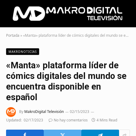
Portada
»
«Manta» plataforma líder de cómics digitales del mundo se encuentra disponible en español
MAKRONOTICIAS
«Manta» plataforma líder de
cómics digitales del mundo se
encuentra disponible en
español
By
MakroDigital Televisión
02/15/2023
Updated:
02/17/2023
No hay comentarios
4 Mins Read