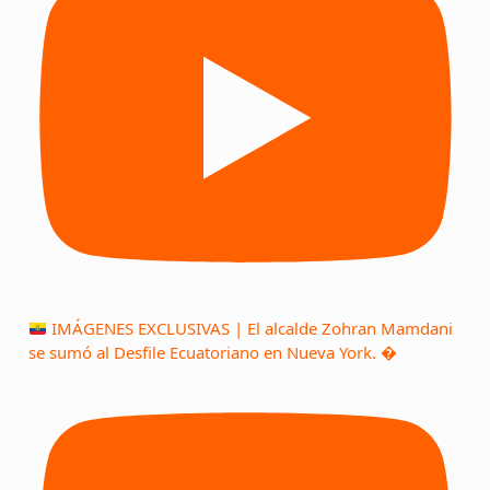
IMÁGENES EXCLUSIVAS | El alcalde Zohran Mamdani
se sumó al Desfile Ecuatoriano en Nueva York. �