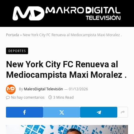
Portada
»
New York City FC Renueva al Mediocampista Maxi Moralez .
DEPORTES
New York City FC Renueva al
Mediocampista Maxi Moralez .
By
MakroDigital Televisión
01/12/2026
No hay comentarios
3 Mins Read