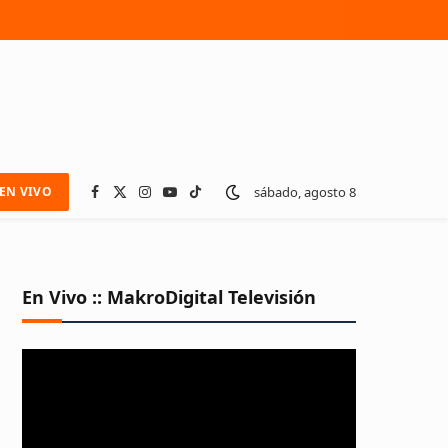
sábado, agosto 8
EN VIVO
Facebook
X
Instagram
YouTube
TikTok
(Twitter)
En Vivo :: MakroDigital Televisión