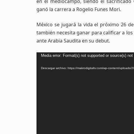
en el mediocampo, siendo el sacrificado
ganó la carrera a Rogelio Funes Mori.
México se jugará la vida el próximo 26 
también necesita ganar para calificar a los
ante Arabia Saudita en su debut
.
Reproductor
Media error: Format(s) not supported or source(s) not
de
Descargar archivo: https://makrodigitaltv.com/wp-content/uplo
vídeo