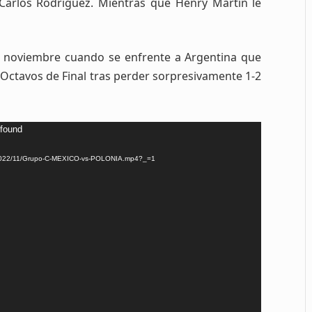
 Carlos Rodríguez. Mientras que Henry Martín le
de noviembre cuando se enfrente a Argentina que
 Octavos de Final tras
perder sorpresivamente 1-2
 found
ads/2022/11/Grupo-C-MEXICO-vs-POLONIA.mp4?_=1