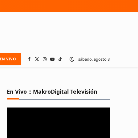
sábado, agosto 8
EN VIVO
Facebook
X
Instagram
YouTube
TikTok
(Twitter)
En Vivo :: MakroDigital Televisión