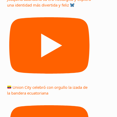
una identidad más divertida y feliz
Union City celebró con orgullo la izada de
la bandera ecuatoriana