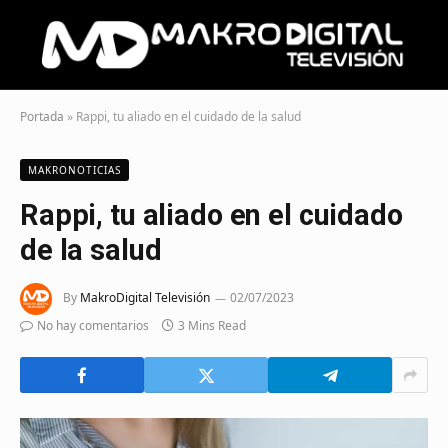
Portada
»
Rappi, tu aliado en el cuidado de la salud
MAKRONOTICIAS
Rappi, tu aliado en el cuidado
de la salud
By
MakroDigital Televisión
02/07/2023
No hay comentarios
3 Mins Read