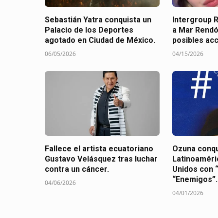
Sebastián Yatra conquista un
Intergroup 
Palacio de los Deportes
a Mar Rendó
agotado en Ciudad de México.
posibles acc
06/05/2026
04/15/2026
Fallece el artista ecuatoriano
Ozuna conqu
Gustavo Velásquez tras luchar
Latinoaméri
contra un cáncer.
Unidos con 
“Enemigos”.
04/06/2026
04/01/2026