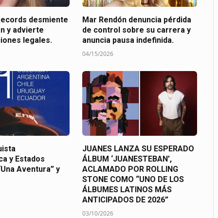
Records desmiente
Mar Rendón denuncia pérdida
n y advierte
de control sobre su carrera y
iones legales.
anuncia pausa indefinida.
04/15/2026
ista
JUANES LANZA SU ESPERADO
ca y Estados
ÁLBUM ‘JUANESTEBAN’,
“Una Aventura” y
ACLAMADO POR ROLLING
STONE COMO “UNO DE LOS
ÁLBUMES LATINOS MÁS
ANTICIPADOS DE 2026”
03/10/2026