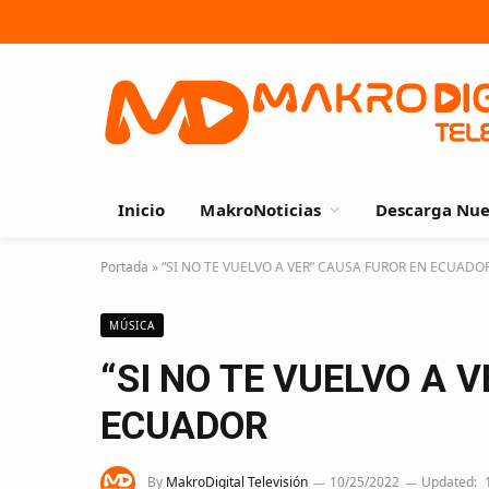
Inicio
MakroNoticias
Descarga Nue
Portada
»
“SI NO TE VUELVO A VER” CAUSA FUROR EN ECUADO
MÚSICA
“SI NO TE VUELVO A 
ECUADOR
By
MakroDigital Televisión
10/25/2022
Updated: