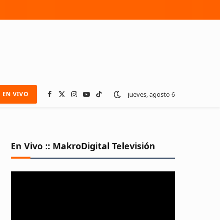
jueves, agosto 6
EN VIVO
Facebook
X
Instagram
YouTube
TikTok
(Twitter)
En Vivo :: MakroDigital Televisión