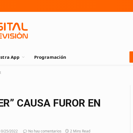
stra App
Programación
R
VER” CAUSA FUROR EN
10/25/2022
No hay comentarios
2 Mins Read