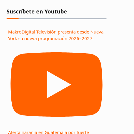
Suscríbete en Youtube
MakroDigital Televisión presenta desde Nueva
York su nueva programación 2026–2027.
Alerta naranja en Guatemala por fuerte