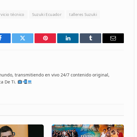
rvicio técnico
Suzuki Ecuador
talleres Suzuki
Facebook
Twitter
Pinterest
LinkedIn
Tumblr
Email
 mundo, transmitiendo en vivo 24/7 contenido original,
ca De Ti.