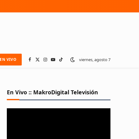
viernes, agosto 7
EN VIVO
Facebook
X
Instagram
YouTube
TikTok
(Twitter)
En Vivo :: MakroDigital Televisión