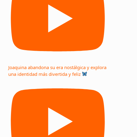
Joaquina abandona su era nostálgica y explora
una identidad más divertida y feliz