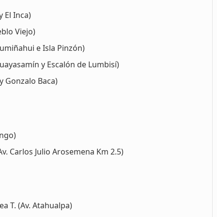
 El Inca)
blo Viejo)
Rumiñahui e Isla Pinzón)
uayasamín y Escalón de Lumbisí)
y Gonzalo Baca)
engo)
Av. Carlos Julio Arosemena Km 2.5)
a T. (Av. Atahualpa)