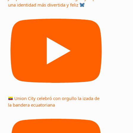
una identidad más divertida y feliz
Union City celebró con orgullo la izada de
la bandera ecuatoriana