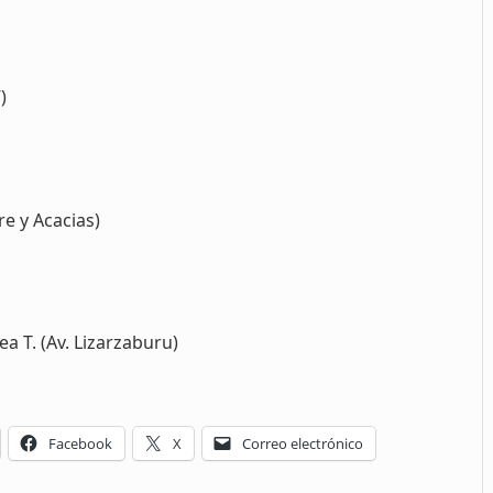
)
e y Acacias)
a T. (Av. Lizarzaburu)
Facebook
X
Correo electrónico