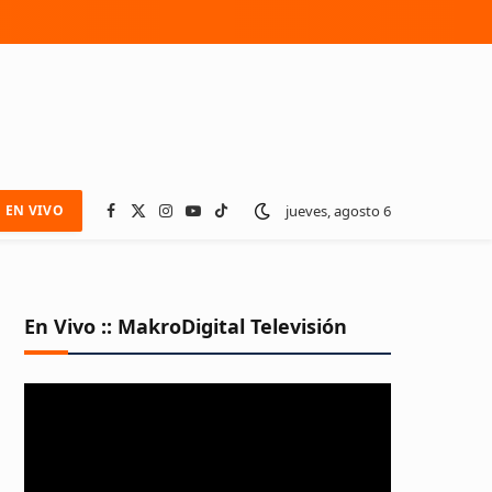
jueves, agosto 6
EN VIVO
Facebook
X
Instagram
YouTube
TikTok
(Twitter)
En Vivo :: MakroDigital Televisión