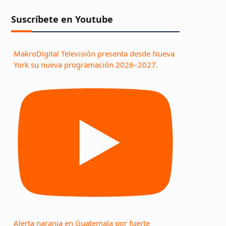
Suscríbete en Youtube
MakroDigital Televisión presenta desde Nueva
York su nueva programación 2026–2027.
Alerta naranja en Guatemala por fuerte