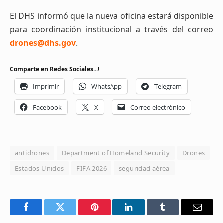
El DHS informó que la nueva oficina estará disponible
para coordinación institucional a través del correo
drones@dhs.gov
.
Comparte en Redes Sociales...!
Imprimir
WhatsApp
Telegram
Facebook
X
Correo electrónico
antidrones
Department of Homeland Security
Drones
Estados Unidos
FIFA 2026
seguridad aérea
Facebook
Twitter
Pinterest
LinkedIn
Tumblr
Email