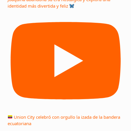
identidad más divertida y feliz
Union City celebró con orgullo la izada de la bandera
ecuatoriana