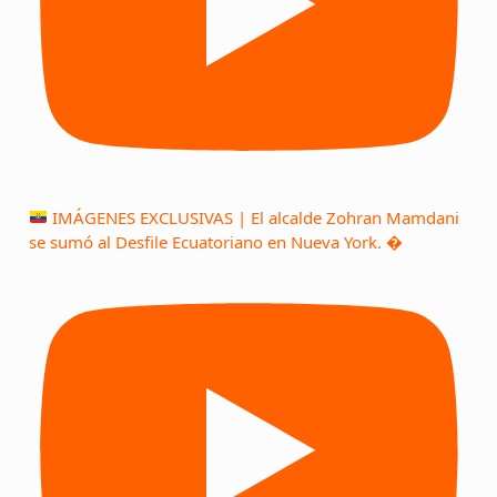
IMÁGENES EXCLUSIVAS | El alcalde Zohran Mamdani
se sumó al Desfile Ecuatoriano en Nueva York. �