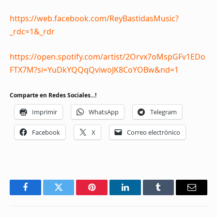
https://web.facebook.com/ReyBastidasMusic?
_rdc=1&_rdr
https://open.spotify.com/artist/2Orvx7oMspGFv1EDo
FTX7M?si=YuDkYQQqQviwoJK8CoYOBw&nd=1
Comparte en Redes Sociales...!
Imprimir
WhatsApp
Telegram
Facebook
X
Correo electrónico
Facebook
Twitter
Pinterest
LinkedIn
Tumblr
Email