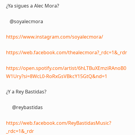
¿Ya sigues a Alec Mora?
@soyalecmora
https://www.instagram.com/soyalecmora/
https://web.facebook.com/thealecmora?_rdc=1&_rdr
https://open.spotify.com/artist/6hLTBuXEmziRAnoB0
W1Ury?si=8WcL0-RoRxGsVBkcY15GtQ&nd=1
¿Y a Rey Bastidas?
@reybastidas
https://web.facebook.com/ReyBastidasMusic?
_rdc=1&_rdr