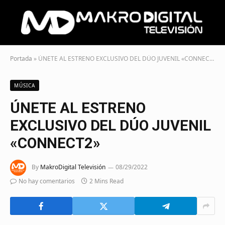
Portada
»
ÚNETE AL ESTRENO EXCLUSIVO DEL DÚO JUVENIL «CONNECT2»
MÚSICA
ÚNETE AL ESTRENO
EXCLUSIVO DEL DÚO JUVENIL
«CONNECT2»
By
MakroDigital Televisión
08/29/2022
No hay comentarios
2 Mins Read