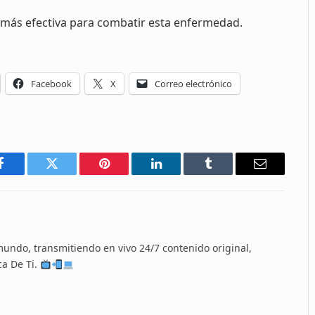
 más efectiva para combatir esta enfermedad.
Facebook
X
Correo electrónico
Facebook
Twitter
Pinterest
LinkedIn
Tumblr
Email
 mundo, transmitiendo en vivo 24/7 contenido original,
ca De Ti.