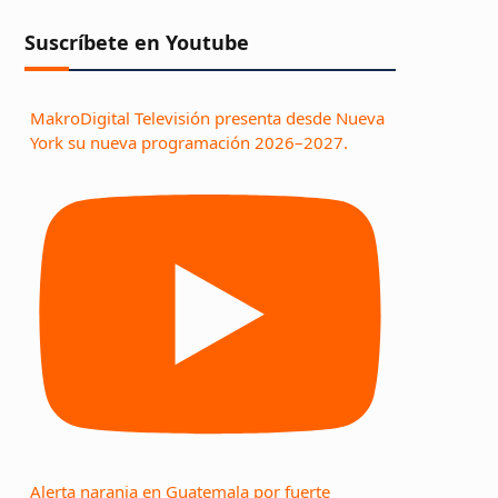
Suscríbete en Youtube
MakroDigital Televisión presenta desde Nueva
York su nueva programación 2026–2027.
Alerta naranja en Guatemala por fuerte