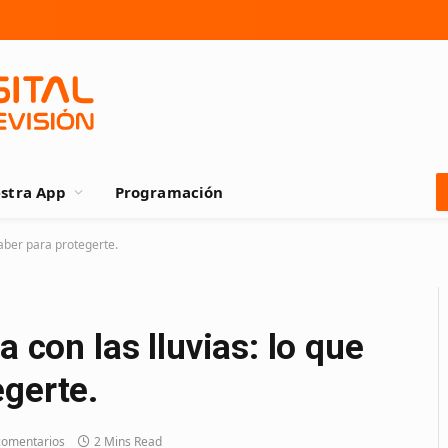
stra App
Programación
saber para protegerte.
a con las lluvias: lo que
egerte.
comentarios
2 Mins Read