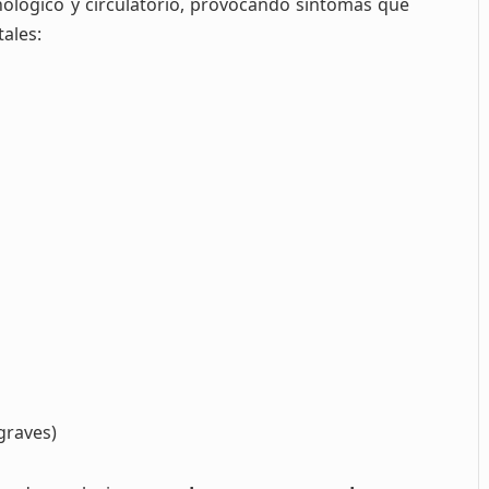
nológico y circulatorio, provocando síntomas que
ales:
graves)