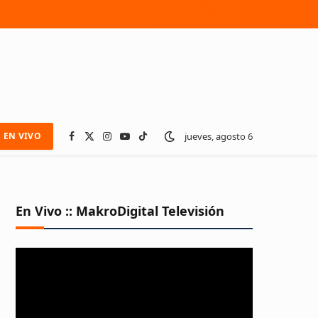
jueves, agosto 6
EN VIVO
Facebook
X
Instagram
YouTube
TikTok
(Twitter)
En Vivo :: MakroDigital Televisión