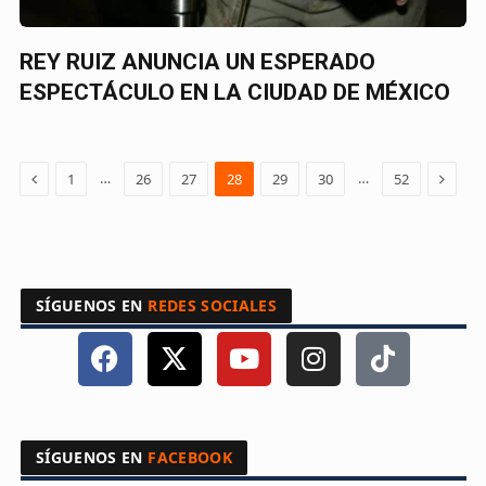
REY RUIZ ANUNCIA UN ESPERADO
ESPECTÁCULO EN LA CIUDAD DE MÉXICO
Previous
Next
…
…
1
26
27
28
29
30
52
SÍGUENOS EN
REDES SOCIALES
SÍGUENOS EN
FACEBOOK