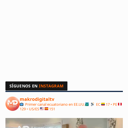
SÍGUENOS EN
INSTAGRAM
makrodigitaltv
Primer canal ecuatoriano en EE.UU.
EC
17 • PE
129 • US/ES
151