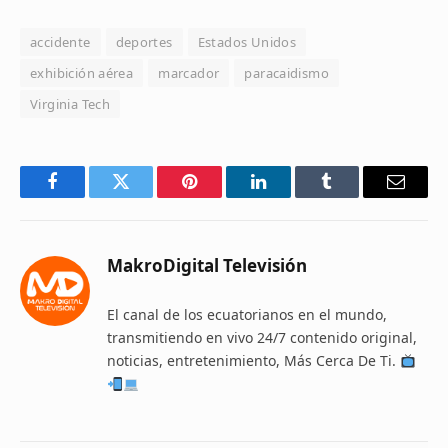
accidente
deportes
Estados Unidos
exhibición aérea
marcador
paracaidismo
Virginia Tech
Facebook
Twitter
Pinterest
LinkedIn
Tumblr
Email
MakroDigital Televisión
El canal de los ecuatorianos en el mundo,
transmitiendo en vivo 24/7 contenido original,
noticias, entretenimiento, Más Cerca De Ti.