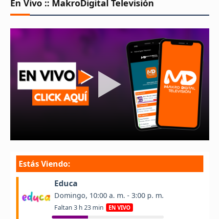
En Vivo :: MakroDigital Televisión