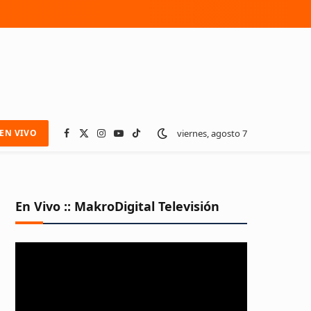
viernes, agosto 7
EN VIVO
Facebook
X
Instagram
YouTube
TikTok
(Twitter)
En Vivo :: MakroDigital Televisión