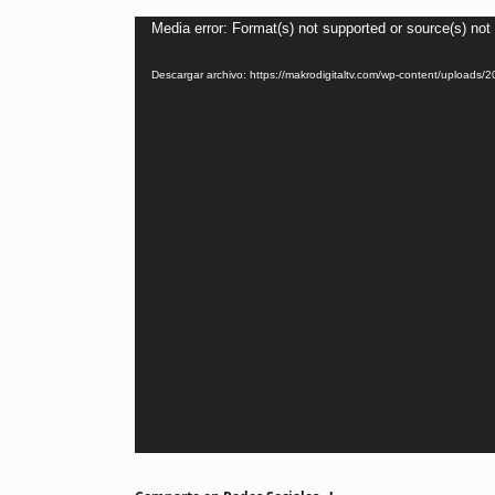
Reproductor
Media error: Format(s) not supported or source(s) not
de
Descargar archivo: https://makrodigitaltv.com/wp-content/uplo
vídeo