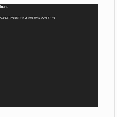
 found
ads/2022/12/ARGENTINA-vs-AUSTRALIA.mp4?_=1