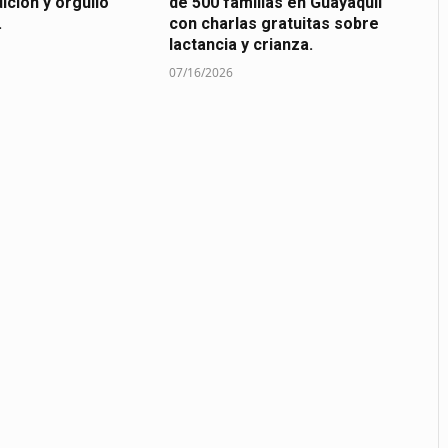
dición y orgullo
de 500 familias en Guayaquil
.
con charlas gratuitas sobre
lactancia y crianza.
07/16/2026