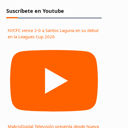
Suscríbete en Youtube
NYCFC vence 2-0 a Santos Laguna en su debut
en la Leagues Cup 2026
MakroDigital Televisión presenta desde Nueva