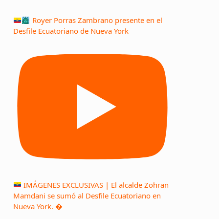
Royer Porras Zambrano presente en el
Desfile Ecuatoriano de Nueva York
IMÁGENES EXCLUSIVAS | El alcalde Zohran
Mamdani se sumó al Desfile Ecuatoriano en
Nueva York. �