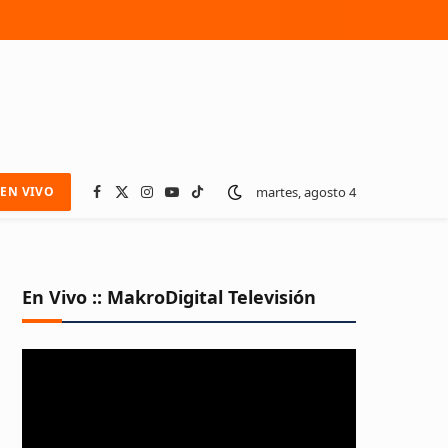
martes, agosto 4
EN VIVO
Facebook
X
Instagram
YouTube
TikTok
(Twitter)
En Vivo :: MakroDigital Televisión