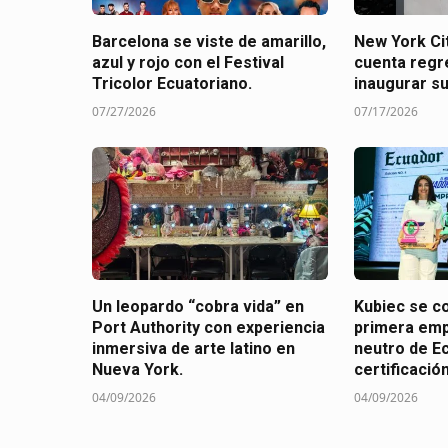
Barcelona se viste de amarillo,
New York Cit
azul y rojo con el Festival
cuenta regr
Tricolor Ecuatoriano.
inaugurar s
07/27/2026
07/17/2026
Un leopardo “cobra vida” en
Kubiec se co
Port Authority con experiencia
primera em
inmersiva de arte latino en
neutro de E
Nueva York.
certificació
04/09/2026
04/09/2026