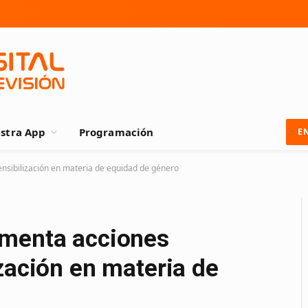
stra App
Programación
E
nsibilización en materia de equidad de género
ementa acciones
zación en materia de