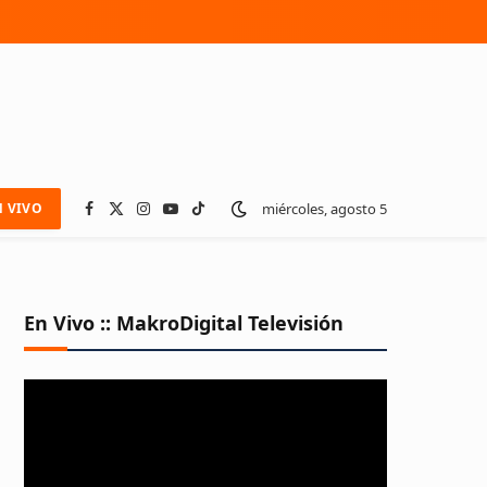
miércoles, agosto 5
N VIVO
Facebook
X
Instagram
YouTube
TikTok
(Twitter)
En Vivo :: MakroDigital Televisión