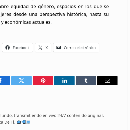
obre equidad de género, espacios en los que se
ujeres desde una perspectiva histórica, hasta su
s y económicas actuales.
Facebook
X
Correo electrónico
Facebook
Twitter
Pinterest
LinkedIn
Tumblr
Email
 mundo, transmitiendo en vivo 24/7 contenido original,
ca De Ti.