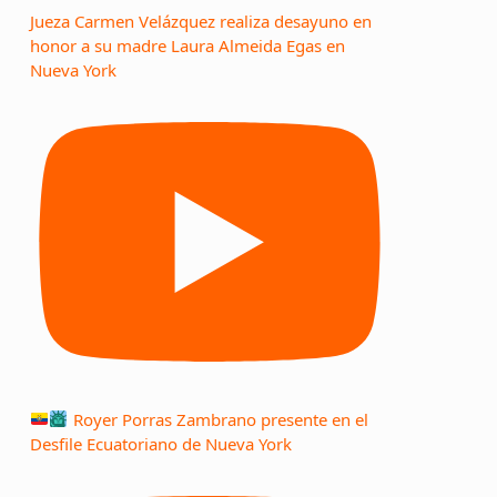
Jueza Carmen Velázquez realiza desayuno en
honor a su madre Laura Almeida Egas en
Nueva York
Royer Porras Zambrano presente en el
Desfile Ecuatoriano de Nueva York