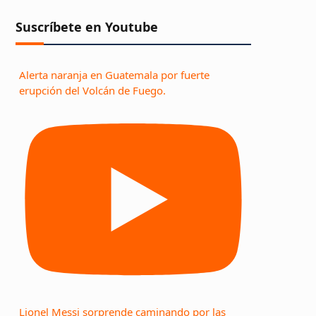
Suscríbete en Youtube
Alerta naranja en Guatemala por fuerte
erupción del Volcán de Fuego.
Lionel Messi sorprende caminando por las