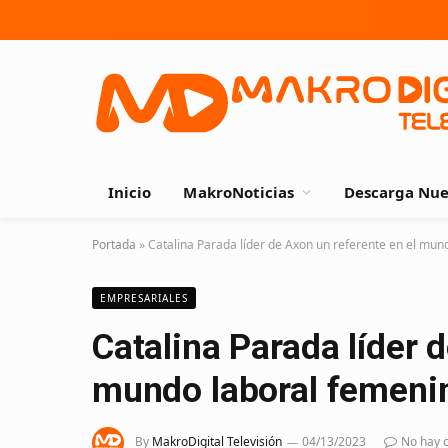
Inicio
MakroNoticias
Descarga Nue
Portada
»
Catalina Parada líder de Axon un referente en el mun
EMPRESARIALES
Catalina Parada líder 
mundo laboral femeni
By
MakroDigital Televisión
04/13/2023
No hay 