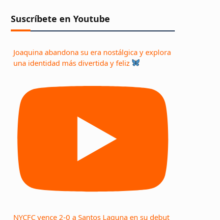
Suscríbete en Youtube
Joaquina abandona su era nostálgica y explora
una identidad más divertida y feliz
NYCFC vence 2-0 a Santos Laguna en su debut