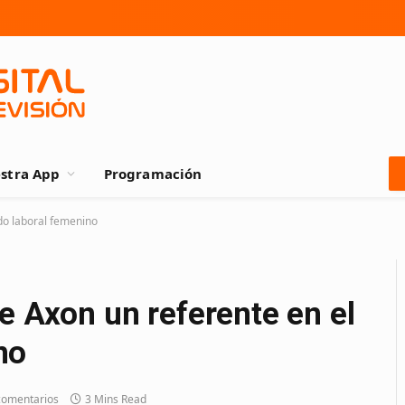
stra App
Programación
do laboral femenino
de Axon un referente en el
no
comentarios
3 Mins Read