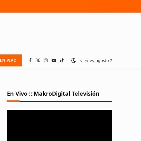
viernes, agosto 7
EN VIVO
Facebook
X
Instagram
YouTube
TikTok
(Twitter)
En Vivo :: MakroDigital Televisión