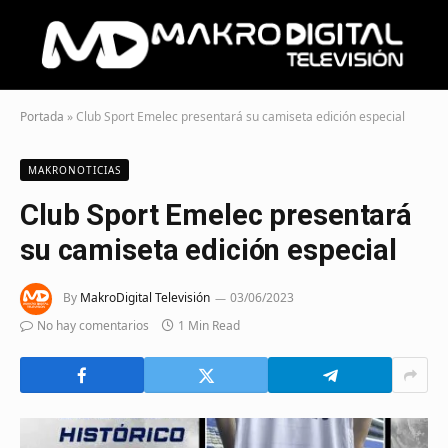
Portada
»
Club Sport Emelec presentará su camiseta edición especial
MAKRONOTICIAS
Club Sport Emelec presentará
su camiseta edición especial
By
MakroDigital Televisión
03/06/2023
No hay comentarios
1 Min Read