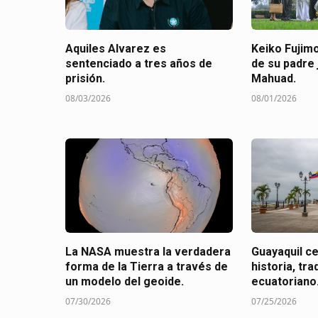
Aquiles Alvarez es
Keiko Fujimo
sentenciado a tres años de
de su padre 
prisión.
Mahuad.
08/03/2026
08/01/2026
La NASA muestra la verdadera
Guayaquil c
forma de la Tierra a través de
historia, tra
un modelo del geoide.
ecuatoriano
07/30/2026
07/25/2026