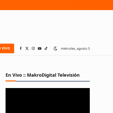
miércoles, agosto 5
N VIVO
Facebook
X
Instagram
YouTube
TikTok
(Twitter)
En Vivo :: MakroDigital Televisión