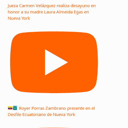
Jueza Carmen Velázquez realiza desayuno en
honor a su madre Laura Almeida Egas en
Nueva York
Royer Porras Zambrano presente en el
Desfile Ecuatoriano de Nueva York