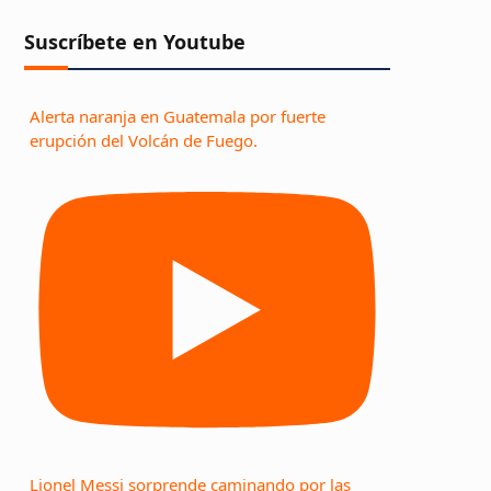
Suscríbete en Youtube
Alerta naranja en Guatemala por fuerte
erupción del Volcán de Fuego.
Lionel Messi sorprende caminando por las