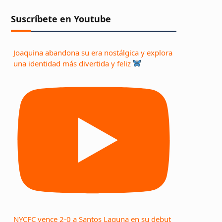
Suscríbete en Youtube
Joaquina abandona su era nostálgica y explora
una identidad más divertida y feliz
NYCFC vence 2-0 a Santos Laguna en su debut