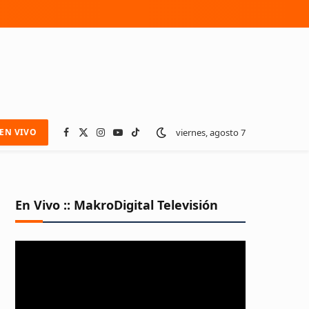
viernes, agosto 7
EN VIVO
Facebook
X
Instagram
YouTube
TikTok
(Twitter)
En Vivo :: MakroDigital Televisión