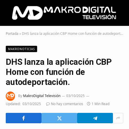
Portada
»
DHS lanza la aplicación CBP Home con función de autodeportación.
MAKRONOTICIAS
DHS lanza la aplicación CBP
Home con función de
autodeportación.
By
MakroDigital Televisión
03/10/2025
Updated:
03/10/2025
No hay comentarios
1 Min Read