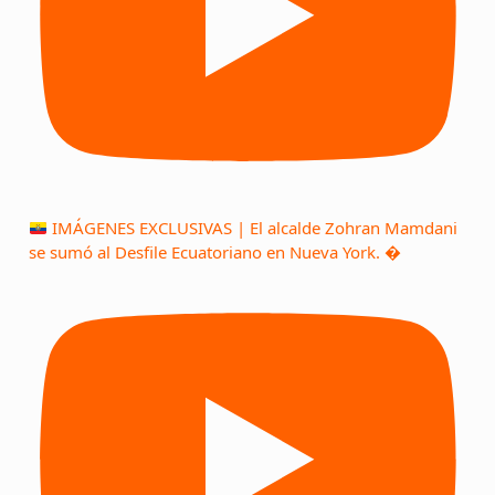
IMÁGENES EXCLUSIVAS | El alcalde Zohran Mamdani
se sumó al Desfile Ecuatoriano en Nueva York. �