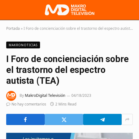
Portada
»
I Foro de concienciación sobre el trastorno del espectro autista (TEA)
MAKRONOTICIAS
I Foro de concienciación sobre
el trastorno del espectro
autista (TEA)
By
MakroDigital Televisión
04/18/2023
No hay comentarios
2 Mins Read