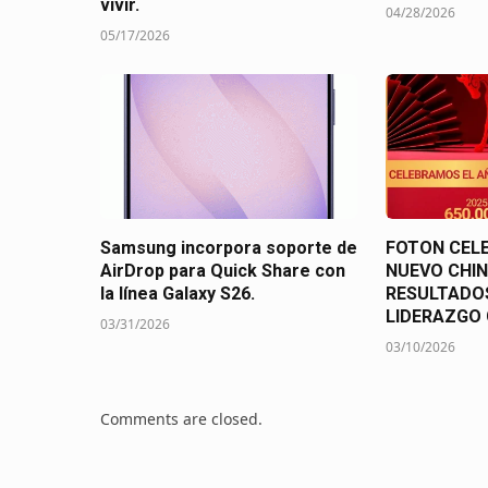
vivir.
04/28/2026
05/17/2026
Samsung incorpora soporte de
FOTON CELE
AirDrop para Quick Share con
NUEVO CHI
la línea Galaxy S26.
RESULTADOS
LIDERAZGO
03/31/2026
03/10/2026
Comments are closed.