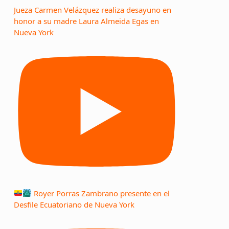
Jueza Carmen Velázquez realiza desayuno en
honor a su madre Laura Almeida Egas en
Nueva York
Royer Porras Zambrano presente en el
Desfile Ecuatoriano de Nueva York