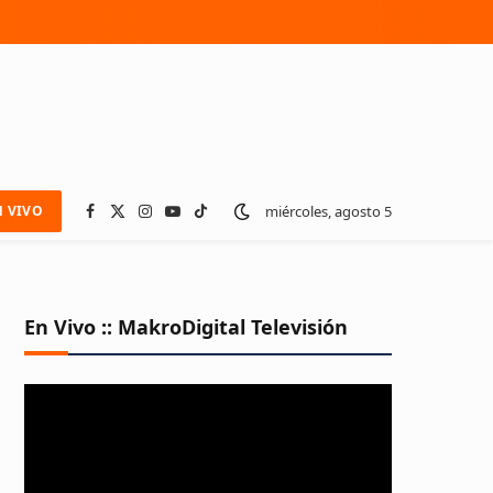
miércoles, agosto 5
N VIVO
Facebook
X
Instagram
YouTube
TikTok
(Twitter)
En Vivo :: MakroDigital Televisión