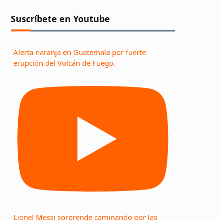
Suscríbete en Youtube
Alerta naranja en Guatemala por fuerte
erupción del Volcán de Fuego.
Lionel Messi sorprende caminando por las