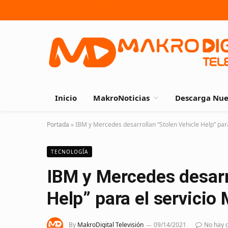
Inicio
MakroNoticias
Descarga Nue
Portada
»
IBM y Mercedes desarrollan “Stolen Vehicle Help” par
TECNOLOGÍA
IBM y Mercedes desarr
Help” para el servici
By
MakroDigital Televisión
09/14/2021
No hay 