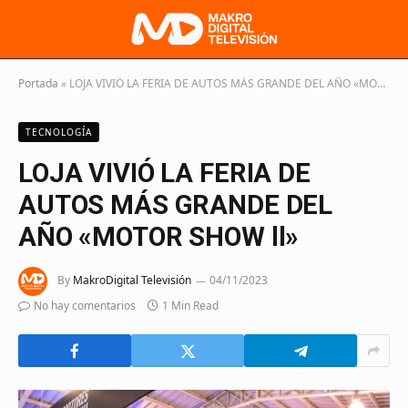
Portada
»
LOJA VIVIÓ LA FERIA DE AUTOS MÁS GRANDE DEL AÑO «MOTOR SHOW ll»
TECNOLOGÍA
LOJA VIVIÓ LA FERIA DE
AUTOS MÁS GRANDE DEL
AÑO «MOTOR SHOW ll»
By
MakroDigital Televisión
04/11/2023
No hay comentarios
1 Min Read