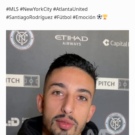
#MLS #NewYorkCity #AtlantaUnited
#SantiagoRodríguez #Fútbol #Emoción