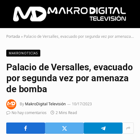
Portada
»
Palacio de Versalles, evacuado por segunda vez por amenaza de bomba
MAKRONOTICIAS
Palacio de Versalles, evacuado
por segunda vez por amenaza
de bomba
By
MakroDigital Televisión
10/17/2023
No hay comentarios
2 Mins Read