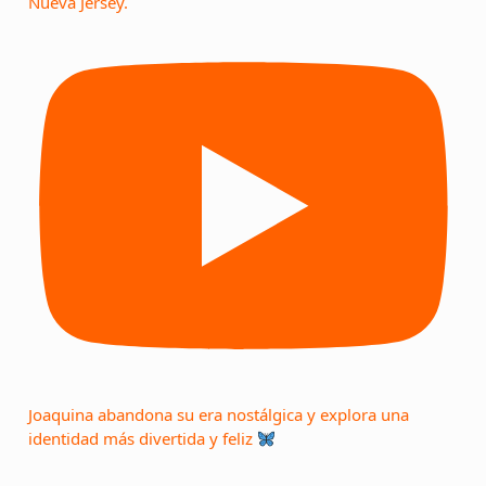
Nueva Jersey.
Joaquina abandona su era nostálgica y explora una
identidad más divertida y feliz