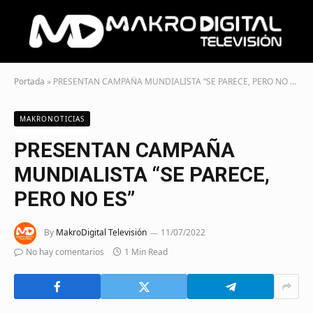
Portada
»
PRESENTAN CAMPAÑA MUNDIALISTA “SE PARECE, PERO NO ES”
MAKRONOTICIAS
PRESENTAN CAMPAÑA
MUNDIALISTA “SE PARECE,
PERO NO ES”
By
MakroDigital Televisión
11/07/2022
No hay comentarios
1 Min Read