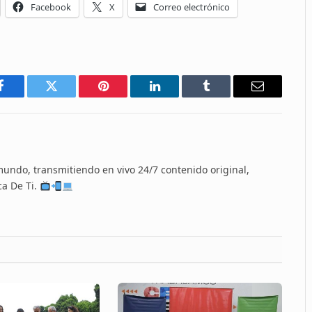
Facebook
X
Correo electrónico
Facebook
Twitter
Pinterest
LinkedIn
Tumblr
Email
 mundo, transmitiendo en vivo 24/7 contenido original,
ca De Ti.