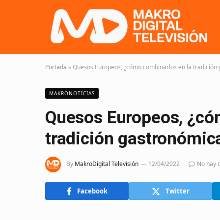
Portada
»
Quesos Europeos, ¿cómo combinarlos en la tradición
MAKRONOTICIAS
Quesos Europeos, ¿có
tradición gastronómic
By
MakroDigital Televisión
12/04/2022
No hay 
Facebook
Twitter