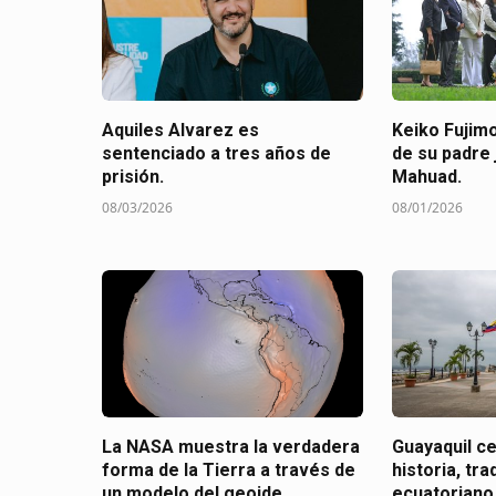
Aquiles Alvarez es
Keiko Fujimo
sentenciado a tres años de
de su padre 
prisión.
Mahuad.
08/03/2026
08/01/2026
La NASA muestra la verdadera
Guayaquil c
forma de la Tierra a través de
historia, tra
un modelo del geoide.
ecuatoriano