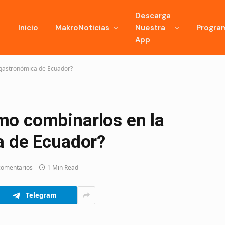
Descarga
Inicio
MakroNoticias
Nuestra
Progra
App
 gastronómica de Ecuador?
mo combinarlos en la
a de Ecuador?
comentarios
1 Min Read
Telegram