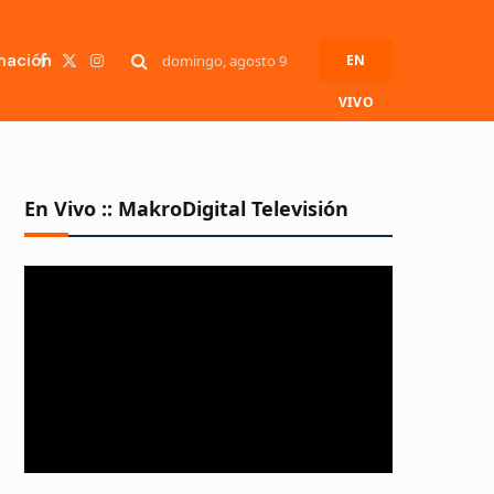
mación
domingo, agosto 9
EN
Facebook
X
Instagram
(Twitter)
VIVO
En Vivo :: MakroDigital Televisión