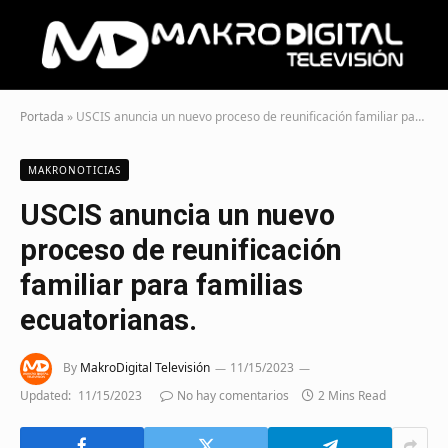
Portada
»
USCIS anuncia un nuevo proceso de reunificación familiar para familias ecuatorianas.
MAKRONOTICIAS
USCIS anuncia un nuevo
proceso de reunificación
familiar para familias
ecuatorianas.
By
MakroDigital Televisión
11/15/2023
Updated:
11/15/2023
No hay comentarios
2 Mins Read